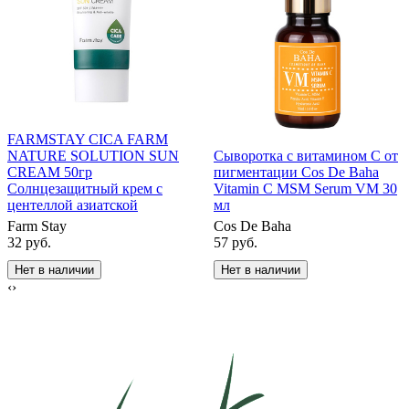
FARMSTAY CICA FARM
NATURE SOLUTION SUN
Сыворотка с витамином C от
CREAM 50гр
пигментации Cos De Baha
Cолнцезащитный крем c
Vitamin C MSM Serum VM 30
центеллой азиатской
мл
Farm Stay
Cos De Baha
32
руб.
57
руб.
Нет в наличии
Нет в наличии
‹
›