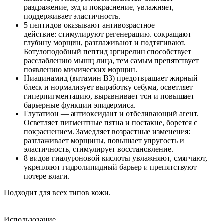
раздражение, зуд и покраснение, увлажняет,
поддерживает эластичность.
5 пептидов оказывают антивозрастное
действие: стимулируют регенерацию, сокращают
глубину морщин, разглаживают и подтягивают.
Ботулоподобный пептид аргирелин способствует
расслаблению мышц лица, тем самым препятствует
появлению мимических морщин.
Ниацинамид (витамин B3) предотвращает жирный
блеск и нормализует выработку себума, осветляет
гиперпигментацию, выравнивает тон и повышает
барьерные функции эпидермиса.
Глутатион — антиоксидант и отбеливающий агент.
Осветляет пигментные пятна и постакне, борется с
покраснением. Замедляет возрастные изменения:
разглаживает морщины, повышает упругость и
эластичность, стимулирует восстановление.
8 видов гиалуроновой кислоты увлажняют, смягчают,
укрепляют гидролипидный барьер и препятствуют
потере влаги.
Подходит для всех типов кожи.
Использование