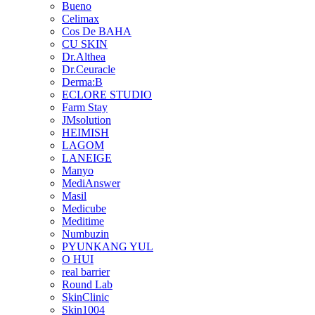
Bueno
Celimax
Cos De BAHA
CU SKIN
Dr.Althea
Dr.Ceuracle
Derma:B
ECLORE STUDIO
Farm Stay
JMsolution
HEIMISH
LAGOM
LANEIGE
Manyo
MediAnswer
Masil
Medicube
Meditime
Numbuzin
PYUNKANG YUL
O HUI
real barrier
Round Lab
SkinClinic
Skin1004