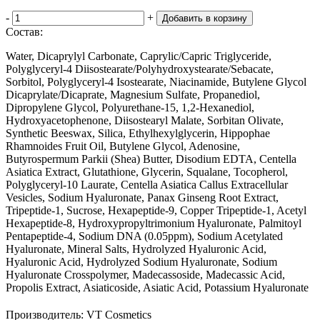
-
+
Добавить в корзину
Состав:
Water, Dicaprylyl Carbonate, Caprylic/Capric Triglyceride,
Polyglyceryl-4 Diisostearate/Polyhydroxystearate/Sebacate,
Sorbitol, Polyglyceryl-4 Isostearate, Niacinamide, Butylene Glycol
Dicaprylate/Dicaprate, Magnesium Sulfate, Propanediol,
Dipropylene Glycol, Polyurethane-15, 1,2-Hexanediol,
Hydroxyacetophenone, Diisostearyl Malate, Sorbitan Olivate,
Synthetic Beeswax, Silica, Ethylhexylglycerin, Hippophae
Rhamnoides Fruit Oil, Butylene Glycol, Adenosine,
Butyrospermum Parkii (Shea) Butter, Disodium EDTA, Centella
Asiatica Extract, Glutathione, Glycerin, Squalane, Tocopherol,
Polyglyceryl-10 Laurate, Centella Asiatica Callus Extracellular
Vesicles, Sodium Hyaluronate, Panax Ginseng Root Extract,
Tripeptide-1, Sucrose, Hexapeptide-9, Copper Tripeptide-1, Acetyl
Hexapeptide-8, Hydroxypropyltrimonium Hyaluronate, Palmitoyl
Pentapeptide-4, Sodium DNA (0.05ppm), Sodium Acetylated
Hyaluronate, Mineral Salts, Hydrolyzed Hyaluronic Acid,
Hyaluronic Acid, Hydrolyzed Sodium Hyaluronate, Sodium
Hyaluronate Crosspolymer, Madecassoside, Madecassic Acid,
Propolis Extract, Asiaticoside, Asiatic Acid, Potassium Hyaluronate
Производитель:
VT Cosmetics