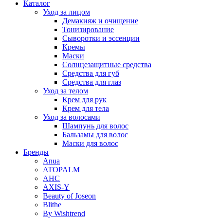
Каталог
Уход за лицом
Демакияж и очищение
Тонизирование
Сыворотки и эссенции
Кремы
Маски
Солнцезащитные средства
Средства для губ
Средства для глаз
Уход за телом
Крем для рук
Крем для тела
Уход за волосами
Шампунь для волос
Бальзамы для волос
Маски для волос
Бренды
Anua
ATOPALM
AHC
AXIS-Y
Beauty of Joseon
Blithe
By Wishtrend