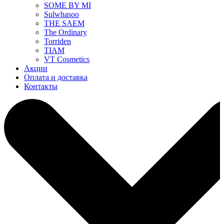
SOME BY MI
Sulwhasoo
THE SAEM
The Ordinary
Torriden
TIAM
VT Cosmetics
Акции
Оплата и доставка
Контакты