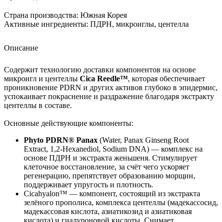
Страна производства:
Южная Корея
Активные ингредиенты:
ПДРН, микроиглы, центелла
Описание
Содержит технологию доставки компонентов на основе
микроигл и центеллы
Cica Reedle™
, которая обеспечивает
проникновение PDRN и других активов глубоко в эпидермис,
успокаивает покраснение и раздражение благодаря экстракту
центеллы в составе.
Основные действующие компоненты:
Phyto PDRN® Panax
(Water, Panax Ginseng Root
Extract, 1,2-Hexanediol, Sodium DNA) — комплекс на
основе ПДРН и экстракта женьшеня. Стимулирует
клеточное восстановление, за счёт чего ускоряет
регенерацию, препятствует образованию морщин,
поддерживает упругость и плотность.
Cicahyalon™ — компонент, состоящий из экстракта
зелёного прополиса, комплекса центеллы (мадекассосид,
мадекассовая кислота, азиатикозид и азиатиковая
кислота) и гиалуроновой кислоты. Снимает